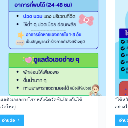
ูแลตัวเองอย่างไร? หลังฉีดวัคซีนป้องกันไข้
“ไข้หว
วัดใหญ่
อย่างไ
อ่านต่อ
อ่าน