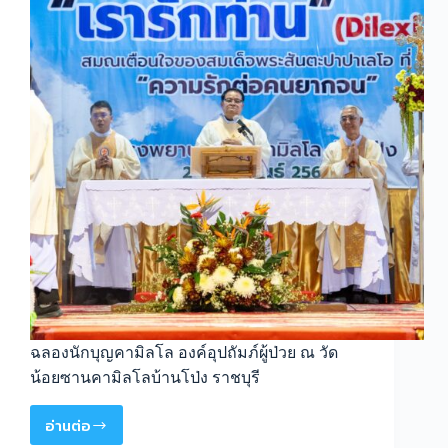
ฉลองนักบุญคามิลโล องค์อุปถัมภ์ผู้ป่วย ณ วัด
น้อยซานคามิลโลบ้านโป่ง ราชบุรี
อ่านต่อ