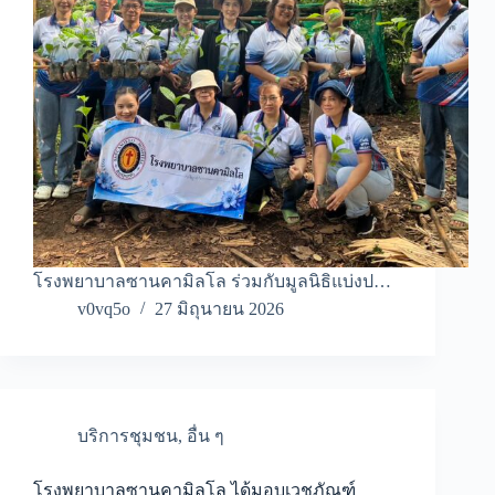
โรงพยาบาลซานคามิลโล ร่วมกับมูลนิธิแบ่งป…
v0vq5o
27 มิถุนายน 2026
บริการชุมชน
,
อื่น ๆ
โรงพยาบาลซานคามิลโล ได้มอบเวชภัณฑ์